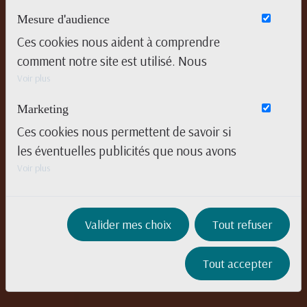
Mesure d'audience
Ces cookies nous aident à comprendre
comment notre site est utilisé. Nous
savons quelles pages sont les plus vues,
Voir plus
d'où viennent nos visiteurs. Ils sont
Marketing
essentiels pour nous afin de vous offrir la
Ces cookies nous permettent de savoir si
meilleure expérience possible.
les éventuelles publicités que nous avons
pu vous proposer ont été pertinentes.
Voir plus
Valider mes choix
Tout refuser
Tout accepter